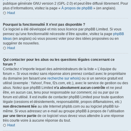
publique générale GNU version 2 (GPL-2.0) et peut être diffusé librement. Pour
plus d’informations, visitez la page «
À propos de phpBB
» (en anglais).
Haut
Pourquoi la fonctionnalité X n’est pas disponible ?
Ce logiciel a été développé et mis sous licence par phpBB Limited. Si vous
pensez qu’une fonctionnalité nécessite d’être ajoutée, visitez la page
phpBB
Ideas
(en anglais) où vous pouvez voter pour des idées proposées ou en
suggérer de nouvelles.
Haut
Qui contacter pour les abus ou les questions légales concernant ce
forum ?
Contactez n’importe lequel des administrateurs de la liste « L’équipe du
forum ». Si vous restez sans réponse alors prenez contact avec le propriétaire
du domaine (en faisant une
recherche sur whois
) ou si un service gratuit est
utilisé (exemple : Yahoo!, Free, f2s.com, etc.), avec le service de gestion ou des
abus. Notez que phpBB Limited
n’a absolument aucun contrôle
et ne peut
être, en aucun cas, tenu pour responsable sur
comment
,
où
ou
par qui
ce
forum est utilisé. Il est inutile de contacter phpBB Limited pour toute question
légale (cessions et désistements, responsabilité, propos diffamatoires, etc.)
non directement liée
au site Internet phpbb.com ou au logiciel phpBB lui-
même. Si vous adressez un e-mail au groupe phpBB à propos de l’utilisation
par une tierce partie
de ce logiciel vous devez vous attendre à une réponse
très courte voire à aucune réponse du tout.
Haut