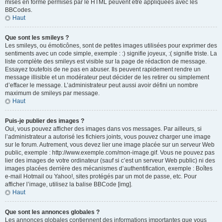
mises en forme permises par le HTML peuvent être appliquées avec les
BBCodes.
Haut
Que sont les smileys ?
Les smileys, ou émoticônes, sont de petites images utilisées pour exprimer des
sentiments avec un code simple, exemple : :) signifie joyeux, :( signifie triste. La
liste complète des smileys est visible sur la page de rédaction de message.
Essayez toutefois de ne pas en abuser. Ils peuvent rapidement rendre un
message illisible et un modérateur peut décider de les retirer ou simplement
d’effacer le message. L’administrateur peut aussi avoir défini un nombre
maximum de smileys par message.
Haut
Puis-je publier des images ?
Oui, vous pouvez afficher des images dans vos messages. Par ailleurs, si
l’administrateur a autorisé les fichiers joints, vous pouvez charger une image
sur le forum. Autrement, vous devez lier une image placée sur un serveur Web
public, exemple : http://www.exemple.com/mon-image.gif. Vous ne pouvez pas
lier des images de votre ordinateur (sauf si c’est un serveur Web public) ni des
images placées derrière des mécanismes d’authentification, exemple : Boîtes
e-mail Hotmail ou Yahoo!, sites protégés par un mot de passe, etc. Pour
afficher l’image, utilisez la balise BBCode [img].
Haut
Que sont les annonces globales ?
Les annonces globales contiennent des informations importantes que vous