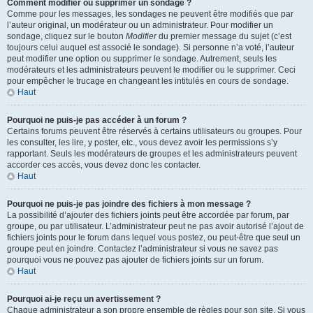
Comment modifier ou supprimer un sondage ?
Comme pour les messages, les sondages ne peuvent être modifiés que par
l’auteur original, un modérateur ou un administrateur. Pour modifier un
sondage, cliquez sur le bouton
Modifier
du premier message du sujet (c’est
toujours celui auquel est associé le sondage). Si personne n’a voté, l’auteur
peut modifier une option ou supprimer le sondage. Autrement, seuls les
modérateurs et les administrateurs peuvent le modifier ou le supprimer. Ceci
pour empêcher le trucage en changeant les intitulés en cours de sondage.
Haut
Pourquoi ne puis-je pas accéder à un forum ?
Certains forums peuvent être réservés à certains utilisateurs ou groupes. Pour
les consulter, les lire, y poster, etc., vous devez avoir les permissions s’y
rapportant. Seuls les modérateurs de groupes et les administrateurs peuvent
accorder ces accès, vous devez donc les contacter.
Haut
Pourquoi ne puis-je pas joindre des fichiers à mon message ?
La possibilité d’ajouter des fichiers joints peut être accordée par forum, par
groupe, ou par utilisateur. L’administrateur peut ne pas avoir autorisé l’ajout de
fichiers joints pour le forum dans lequel vous postez, ou peut-être que seul un
groupe peut en joindre. Contactez l’administrateur si vous ne savez pas
pourquoi vous ne pouvez pas ajouter de fichiers joints sur un forum.
Haut
Pourquoi ai-je reçu un avertissement ?
Chaque administrateur a son propre ensemble de règles pour son site. Si vous