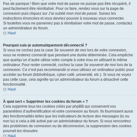
Pas de panique ! Bien que votre mot de passe ne puisse pas être récupéré, il
peut facilement être réinitialisé. Pour ce faire, rendez vous sur la page de
connexion puis cliquez sur
J’ai oublié mon mot de passe
. Suivez les
instructions énoncées et vous devriez pouvoir à nouveau vous connecter.
Si toutefois vous ne parveniez pas à réinitialiser votre mot de passe, contactez
un administrateur du forum.
Haut
Pourquoi suis-je automatiquement déconnecté ?
Si vous ne cochez pas la case
Se souvenir de moi
lors de votre connexion,
vous ne resterez connecté que pendant une durée déterminée. Cela empêche
que quelqu’un d’autre utilise votre compte à votre insu en utilisant le même
ordinateur. Pour rester connecté, cochez la case
Se souvenir de moi
lors de la
connexion. Ce n’est pas recommandé si vous utilisez un ordinateur public pour
accéder au forum (bibliothèque, cyber-café, université, etc.). Si vous ne voyez
pas cette case, cela signifie qu’un administrateur du forum a désactivé cette
fonctionnalité.
Haut
À quoi sert « Supprimer les cookies du forum » ?
Cela supprime tous les cookies créés par phpBB qui conservent vos
paramètres d’authentification et votre connexion au forum. Ils fournissent aussi
des fonctionnalités telles que les indicateurs de lecture des messages (lu ou
non lu) si cela a été activé par un administrateur du forum. Si vous rencontrez
des problèmes de connexion ou de déconnexion, la suppression des cookies
pourrait les résoudre.
Haut