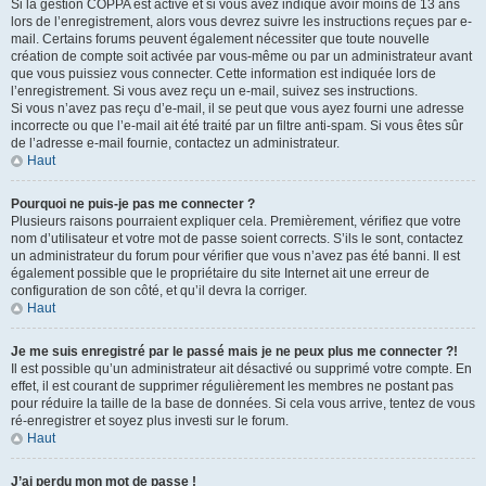
Si la gestion COPPA est active et si vous avez indiqué avoir moins de 13 ans
lors de l’enregistrement, alors vous devrez suivre les instructions reçues par e-
mail. Certains forums peuvent également nécessiter que toute nouvelle
création de compte soit activée par vous-même ou par un administrateur avant
que vous puissiez vous connecter. Cette information est indiquée lors de
l’enregistrement. Si vous avez reçu un e-mail, suivez ses instructions.
Si vous n’avez pas reçu d’e-mail, il se peut que vous ayez fourni une adresse
incorrecte ou que l’e-mail ait été traité par un filtre anti-spam. Si vous êtes sûr
de l’adresse e-mail fournie, contactez un administrateur.
Haut
Pourquoi ne puis-je pas me connecter ?
Plusieurs raisons pourraient expliquer cela. Premièrement, vérifiez que votre
nom d’utilisateur et votre mot de passe soient corrects. S’ils le sont, contactez
un administrateur du forum pour vérifier que vous n’avez pas été banni. Il est
également possible que le propriétaire du site Internet ait une erreur de
configuration de son côté, et qu’il devra la corriger.
Haut
Je me suis enregistré par le passé mais je ne peux plus me connecter ?!
Il est possible qu’un administrateur ait désactivé ou supprimé votre compte. En
effet, il est courant de supprimer régulièrement les membres ne postant pas
pour réduire la taille de la base de données. Si cela vous arrive, tentez de vous
ré-enregistrer et soyez plus investi sur le forum.
Haut
J’ai perdu mon mot de passe !