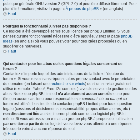
publique générale GNU version 2 (GPL-2.0) et peut être diffusé librement. Pour
plus d’informations, visitez la page «
À propos de phpBB
» (en anglais).
Haut
Pourquoi la fonctionnalité X n’est pas disponible ?
Ce logiciel a été développé et mis sous licence par phpBB Limited. Si vous
pensez qu’une fonctionnalité nécessite d’être ajoutée, visitez la page
phpBB
Ideas
(en anglais) où vous pouvez voter pour des idées proposées ou en
suggérer de nouvelles.
Haut
Qui contacter pour les abus ou les questions légales concernant ce
forum ?
Contactez n’importe lequel des administrateurs de la liste « L’équipe du
forum ». Si vous restez sans réponse alors prenez contact avec le propriétaire
du domaine (en faisant une
recherche sur whois
) ou si un service gratuit est
utilisé (exemple : Yahoo!, Free, f2s.com, etc.), avec le service de gestion ou des
abus. Notez que phpBB Limited
n’a absolument aucun contrôle
et ne peut
être, en aucun cas, tenu pour responsable sur
comment
,
où
ou
par qui
ce
forum est utilisé. Il est inutile de contacter phpBB Limited pour toute question
légale (cessions et désistements, responsabilité, propos diffamatoires, etc.)
non directement liée
au site Internet phpbb.com ou au logiciel phpBB lui-
même. Si vous adressez un e-mail au groupe phpBB à propos de l’utilisation
par une tierce partie
de ce logiciel vous devez vous attendre à une réponse
très courte voire à aucune réponse du tout.
Haut