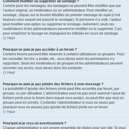
Comment modifier ou supprimer un sondage ?
Comme pour les messages, les sondages ne peuvent être modifiés que par
l’auteur original, un modérateur ou un administrateur. Pour modifier un
sondage, cliquez sur le bouton
Modifier
du premier message du sujet (c’est
toujours celui auquel est associé le sondage). Si personne n’a voté, l’auteur
peut modifier une option ou supprimer le sondage. Autrement, seuls les
modérateurs et les administrateurs peuvent le modifier ou le supprimer. Ceci
pour empêcher le trucage en changeant les intitulés en cours de sondage.
Haut
Pourquoi ne puis-je pas accéder à un forum ?
Certains forums peuvent être réservés à certains utilisateurs ou groupes. Pour
les consulter, les lire, y poster, etc., vous devez avoir les permissions s’y
rapportant. Seuls les modérateurs de groupes et les administrateurs peuvent
accorder ces accès, vous devez donc les contacter.
Haut
Pourquoi ne puis-je pas joindre des fichiers à mon message ?
La possibilité d’ajouter des fichiers joints peut être accordée par forum, par
groupe, ou par utilisateur. L’administrateur peut ne pas avoir autorisé l’ajout de
fichiers joints pour le forum dans lequel vous postez, ou peut-être que seul un
groupe peut en joindre. Contactez l’administrateur si vous ne savez pas
pourquoi vous ne pouvez pas ajouter de fichiers joints sur un forum.
Haut
Pourquoi ai-je reçu un avertissement ?
Chaque administrateur a son propre ensemble de règles pour son site. Si vous