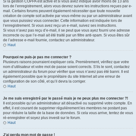
Si la gestion COPPA est active et si vous avez indiqué avoir moins de 13 ans
lors de l’enregistrement, alors vous devrez suivre les instructions reçues par e-
mail. Certains forums peuvent également nécessiter que toute nouvelle
création de compte soit activée par vous-même ou par un administrateur avant
que vous puissiez vous connecter. Cette information est indiquée lors de
l’enregistrement. Si vous avez reçu un e-mail, suivez ses instructions.
Si vous n’avez pas reçu d’e-mail, il se peut que vous ayez fourni une adresse
incorrecte ou que l’e-mail ait été traité par un filtre anti-spam. Si vous êtes sûr
de l’adresse e-mail fournie, contactez un administrateur.
Haut
Pourquoi ne puis-je pas me connecter ?
Plusieurs raisons pourraient expliquer cela. Premièrement, vérifiez que votre
nom d’utilisateur et votre mot de passe soient corrects. S’ils le sont, contactez
un administrateur du forum pour vérifier que vous n’avez pas été banni. Il est
également possible que le propriétaire du site Internet ait une erreur de
configuration de son côté, et qu’il devra la corriger.
Haut
Je me suis enregistré par le passé mais je ne peux plus me connecter ?!
Il est possible qu’un administrateur ait désactivé ou supprimé votre compte. En
effet, il est courant de supprimer régulièrement les membres ne postant pas
pour réduire la taille de la base de données. Si cela vous arrive, tentez de vous
ré-enregistrer et soyez plus investi sur le forum.
Haut
J’ai perdu mon mot de passe !