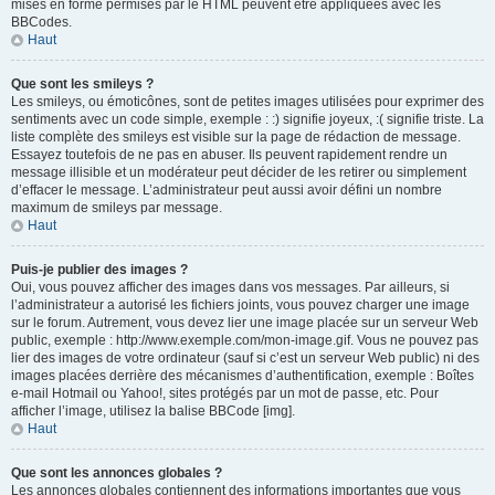
mises en forme permises par le HTML peuvent être appliquées avec les
BBCodes.
Haut
Que sont les smileys ?
Les smileys, ou émoticônes, sont de petites images utilisées pour exprimer des
sentiments avec un code simple, exemple : :) signifie joyeux, :( signifie triste. La
liste complète des smileys est visible sur la page de rédaction de message.
Essayez toutefois de ne pas en abuser. Ils peuvent rapidement rendre un
message illisible et un modérateur peut décider de les retirer ou simplement
d’effacer le message. L’administrateur peut aussi avoir défini un nombre
maximum de smileys par message.
Haut
Puis-je publier des images ?
Oui, vous pouvez afficher des images dans vos messages. Par ailleurs, si
l’administrateur a autorisé les fichiers joints, vous pouvez charger une image
sur le forum. Autrement, vous devez lier une image placée sur un serveur Web
public, exemple : http://www.exemple.com/mon-image.gif. Vous ne pouvez pas
lier des images de votre ordinateur (sauf si c’est un serveur Web public) ni des
images placées derrière des mécanismes d’authentification, exemple : Boîtes
e-mail Hotmail ou Yahoo!, sites protégés par un mot de passe, etc. Pour
afficher l’image, utilisez la balise BBCode [img].
Haut
Que sont les annonces globales ?
Les annonces globales contiennent des informations importantes que vous