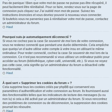
Pas de panique ! Bien que votre mot de passe ne puisse pas être récupéré, il
peut facilement être réinitialisé. Pour ce faire, rendez vous sur la page de
connexion puis cliquez sur
J’ai oublié mon mot de passe
. Suivez les
instructions énoncées et vous devriez pouvoir à nouveau vous connecter.
Si toutefois vous ne parveniez pas à réinitialiser votre mot de passe, contactez
un administrateur du forum.
Haut
Pourquoi suis-je automatiquement déconnecté ?
Si vous ne cochez pas la case
Se souvenir de moi
lors de votre connexion,
vous ne resterez connecté que pendant une durée déterminée. Cela empêche
que quelqu’un d’autre utilise votre compte à votre insu en utilisant le même
ordinateur. Pour rester connecté, cochez la case
Se souvenir de moi
lors de la
connexion. Ce n’est pas recommandé si vous utilisez un ordinateur public pour
accéder au forum (bibliothèque, cyber-café, université, etc.). Si vous ne voyez
pas cette case, cela signifie qu’un administrateur du forum a désactivé cette
fonctionnalité.
Haut
À quoi sert « Supprimer les cookies du forum » ?
Cela supprime tous les cookies créés par phpBB qui conservent vos
paramètres d’authentification et votre connexion au forum. Ils fournissent aussi
des fonctionnalités telles que les indicateurs de lecture des messages (lu ou
non lu) si cela a été activé par un administrateur du forum. Si vous rencontrez
des problèmes de connexion ou de déconnexion, la suppression des cookies
pourrait les résoudre.
Haut