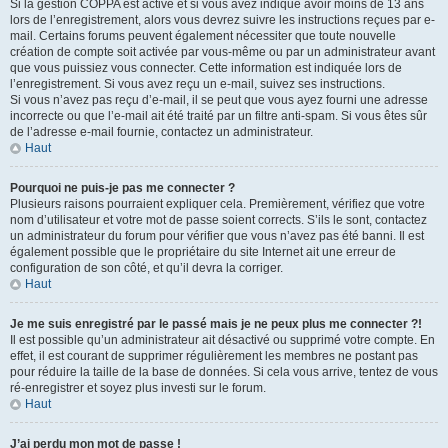
Si la gestion COPPA est active et si vous avez indiqué avoir moins de 13 ans
lors de l’enregistrement, alors vous devrez suivre les instructions reçues par e-
mail. Certains forums peuvent également nécessiter que toute nouvelle
création de compte soit activée par vous-même ou par un administrateur avant
que vous puissiez vous connecter. Cette information est indiquée lors de
l’enregistrement. Si vous avez reçu un e-mail, suivez ses instructions.
Si vous n’avez pas reçu d’e-mail, il se peut que vous ayez fourni une adresse
incorrecte ou que l’e-mail ait été traité par un filtre anti-spam. Si vous êtes sûr
de l’adresse e-mail fournie, contactez un administrateur.
Haut
Pourquoi ne puis-je pas me connecter ?
Plusieurs raisons pourraient expliquer cela. Premièrement, vérifiez que votre
nom d’utilisateur et votre mot de passe soient corrects. S’ils le sont, contactez
un administrateur du forum pour vérifier que vous n’avez pas été banni. Il est
également possible que le propriétaire du site Internet ait une erreur de
configuration de son côté, et qu’il devra la corriger.
Haut
Je me suis enregistré par le passé mais je ne peux plus me connecter ?!
Il est possible qu’un administrateur ait désactivé ou supprimé votre compte. En
effet, il est courant de supprimer régulièrement les membres ne postant pas
pour réduire la taille de la base de données. Si cela vous arrive, tentez de vous
ré-enregistrer et soyez plus investi sur le forum.
Haut
J’ai perdu mon mot de passe !