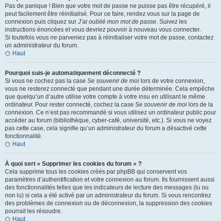
Pas de panique ! Bien que votre mot de passe ne puisse pas être récupéré, il
peut facilement être réinitialisé. Pour ce faire, rendez vous sur la page de
connexion puis cliquez sur
J’ai oublié mon mot de passe
. Suivez les
instructions énoncées et vous devriez pouvoir à nouveau vous connecter.
Si toutefois vous ne parveniez pas à réinitialiser votre mot de passe, contactez
un administrateur du forum.
Haut
Pourquoi suis-je automatiquement déconnecté ?
Si vous ne cochez pas la case
Se souvenir de moi
lors de votre connexion,
vous ne resterez connecté que pendant une durée déterminée. Cela empêche
que quelqu’un d’autre utilise votre compte à votre insu en utilisant le même
ordinateur. Pour rester connecté, cochez la case
Se souvenir de moi
lors de la
connexion. Ce n’est pas recommandé si vous utilisez un ordinateur public pour
accéder au forum (bibliothèque, cyber-café, université, etc.). Si vous ne voyez
pas cette case, cela signifie qu’un administrateur du forum a désactivé cette
fonctionnalité.
Haut
À quoi sert « Supprimer les cookies du forum » ?
Cela supprime tous les cookies créés par phpBB qui conservent vos
paramètres d’authentification et votre connexion au forum. Ils fournissent aussi
des fonctionnalités telles que les indicateurs de lecture des messages (lu ou
non lu) si cela a été activé par un administrateur du forum. Si vous rencontrez
des problèmes de connexion ou de déconnexion, la suppression des cookies
pourrait les résoudre.
Haut