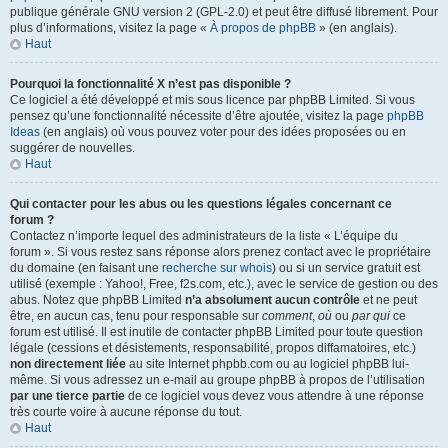
publique générale GNU version 2 (GPL-2.0) et peut être diffusé librement. Pour
plus d’informations, visitez la page «
À propos de phpBB
» (en anglais).
Haut
Pourquoi la fonctionnalité X n’est pas disponible ?
Ce logiciel a été développé et mis sous licence par phpBB Limited. Si vous
pensez qu’une fonctionnalité nécessite d’être ajoutée, visitez la page
phpBB
Ideas
(en anglais) où vous pouvez voter pour des idées proposées ou en
suggérer de nouvelles.
Haut
Qui contacter pour les abus ou les questions légales concernant ce
forum ?
Contactez n’importe lequel des administrateurs de la liste « L’équipe du
forum ». Si vous restez sans réponse alors prenez contact avec le propriétaire
du domaine (en faisant une
recherche sur whois
) ou si un service gratuit est
utilisé (exemple : Yahoo!, Free, f2s.com, etc.), avec le service de gestion ou des
abus. Notez que phpBB Limited
n’a absolument aucun contrôle
et ne peut
être, en aucun cas, tenu pour responsable sur
comment
,
où
ou
par qui
ce
forum est utilisé. Il est inutile de contacter phpBB Limited pour toute question
légale (cessions et désistements, responsabilité, propos diffamatoires, etc.)
non directement liée
au site Internet phpbb.com ou au logiciel phpBB lui-
même. Si vous adressez un e-mail au groupe phpBB à propos de l’utilisation
par une tierce partie
de ce logiciel vous devez vous attendre à une réponse
très courte voire à aucune réponse du tout.
Haut