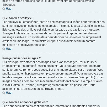
mises en forme permises par le HTML peuvent être appliquées avec les
BBCodes.
Haut
Que sont les smileys ?
Les smileys, ou émoticônes, sont de petites images utilisées pour exprimer des
sentiments avec un code simple, exemple : :) signifie joyeux, :( signifie triste. La
liste complète des smileys est visible sur la page de rédaction de message.
Essayez toutefois de ne pas en abuser. Ils peuvent rapidement rendre un
message illisible et un modérateur peut décider de les retirer ou simplement
d’effacer le message. L’administrateur peut aussi avoir défini un nombre
maximum de smileys par message.
Haut
Puis-je publier des images ?
Oui, vous pouvez afficher des images dans vos messages. Par ailleurs, si
l’administrateur a autorisé les fichiers joints, vous pouvez charger une image
sur le forum. Autrement, vous devez lier une image placée sur un serveur Web
public, exemple : http://www.exemple.com/mon-image.gif. Vous ne pouvez pas
lier des images de votre ordinateur (sauf si c’est un serveur Web public) ni des
images placées derrière des mécanismes d’authentification, exemple : Boîtes
e-mail Hotmail ou Yahoo!, sites protégés par un mot de passe, etc. Pour
afficher l’image, utilisez la balise BBCode [img].
Haut
Que sont les annonces globales ?
Les annonces globales contiennent des informations importantes que vous