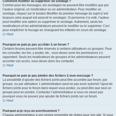
Comment modifier ou supprimer un sondage ?
Comme pour les messages, les sondages ne peuvent être modifiés que par
l’auteur original, un modérateur ou un administrateur. Pour modifier un
sondage, cliquez sur le bouton
Modifier
du premier message du sujet (c’est
toujours celui auquel est associé le sondage). Si personne n’a voté, l’auteur
peut modifier une option ou supprimer le sondage. Autrement, seuls les
modérateurs et les administrateurs peuvent le modifier ou le supprimer. Ceci
pour empêcher le trucage en changeant les intitulés en cours de sondage.
Haut
Pourquoi ne puis-je pas accéder à un forum ?
Certains forums peuvent être réservés à certains utilisateurs ou groupes. Pour
les consulter, les lire, y poster, etc., vous devez avoir les permissions s’y
rapportant. Seuls les modérateurs de groupes et les administrateurs peuvent
accorder ces accès, vous devez donc les contacter.
Haut
Pourquoi ne puis-je pas joindre des fichiers à mon message ?
La possibilité d’ajouter des fichiers joints peut être accordée par forum, par
groupe, ou par utilisateur. L’administrateur peut ne pas avoir autorisé l’ajout de
fichiers joints pour le forum dans lequel vous postez, ou peut-être que seul un
groupe peut en joindre. Contactez l’administrateur si vous ne savez pas
pourquoi vous ne pouvez pas ajouter de fichiers joints sur un forum.
Haut
Pourquoi ai-je reçu un avertissement ?
Chaque administrateur a son propre ensemble de règles pour son site. Si vous