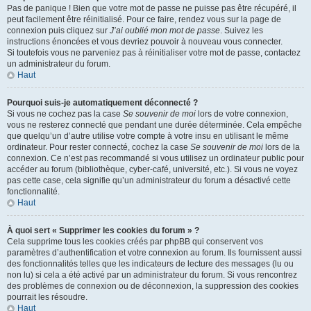
Pas de panique ! Bien que votre mot de passe ne puisse pas être récupéré, il
peut facilement être réinitialisé. Pour ce faire, rendez vous sur la page de
connexion puis cliquez sur
J’ai oublié mon mot de passe
. Suivez les
instructions énoncées et vous devriez pouvoir à nouveau vous connecter.
Si toutefois vous ne parveniez pas à réinitialiser votre mot de passe, contactez
un administrateur du forum.
Haut
Pourquoi suis-je automatiquement déconnecté ?
Si vous ne cochez pas la case
Se souvenir de moi
lors de votre connexion,
vous ne resterez connecté que pendant une durée déterminée. Cela empêche
que quelqu’un d’autre utilise votre compte à votre insu en utilisant le même
ordinateur. Pour rester connecté, cochez la case
Se souvenir de moi
lors de la
connexion. Ce n’est pas recommandé si vous utilisez un ordinateur public pour
accéder au forum (bibliothèque, cyber-café, université, etc.). Si vous ne voyez
pas cette case, cela signifie qu’un administrateur du forum a désactivé cette
fonctionnalité.
Haut
À quoi sert « Supprimer les cookies du forum » ?
Cela supprime tous les cookies créés par phpBB qui conservent vos
paramètres d’authentification et votre connexion au forum. Ils fournissent aussi
des fonctionnalités telles que les indicateurs de lecture des messages (lu ou
non lu) si cela a été activé par un administrateur du forum. Si vous rencontrez
des problèmes de connexion ou de déconnexion, la suppression des cookies
pourrait les résoudre.
Haut