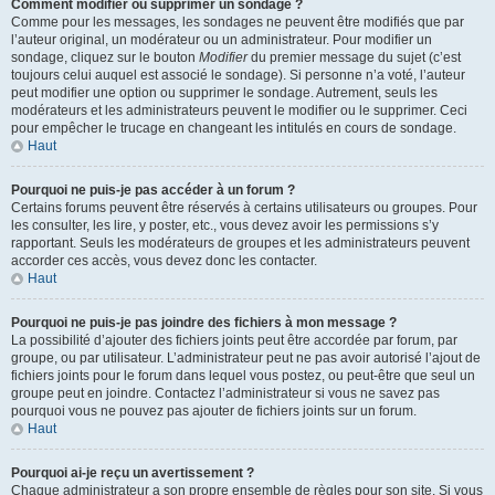
Comment modifier ou supprimer un sondage ?
Comme pour les messages, les sondages ne peuvent être modifiés que par
l’auteur original, un modérateur ou un administrateur. Pour modifier un
sondage, cliquez sur le bouton
Modifier
du premier message du sujet (c’est
toujours celui auquel est associé le sondage). Si personne n’a voté, l’auteur
peut modifier une option ou supprimer le sondage. Autrement, seuls les
modérateurs et les administrateurs peuvent le modifier ou le supprimer. Ceci
pour empêcher le trucage en changeant les intitulés en cours de sondage.
Haut
Pourquoi ne puis-je pas accéder à un forum ?
Certains forums peuvent être réservés à certains utilisateurs ou groupes. Pour
les consulter, les lire, y poster, etc., vous devez avoir les permissions s’y
rapportant. Seuls les modérateurs de groupes et les administrateurs peuvent
accorder ces accès, vous devez donc les contacter.
Haut
Pourquoi ne puis-je pas joindre des fichiers à mon message ?
La possibilité d’ajouter des fichiers joints peut être accordée par forum, par
groupe, ou par utilisateur. L’administrateur peut ne pas avoir autorisé l’ajout de
fichiers joints pour le forum dans lequel vous postez, ou peut-être que seul un
groupe peut en joindre. Contactez l’administrateur si vous ne savez pas
pourquoi vous ne pouvez pas ajouter de fichiers joints sur un forum.
Haut
Pourquoi ai-je reçu un avertissement ?
Chaque administrateur a son propre ensemble de règles pour son site. Si vous