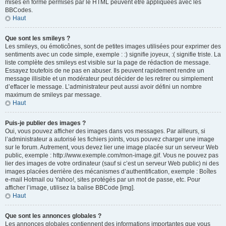
mises en forme permises par le HTML peuvent être appliquées avec les
BBCodes.
Haut
Que sont les smileys ?
Les smileys, ou émoticônes, sont de petites images utilisées pour exprimer des
sentiments avec un code simple, exemple : :) signifie joyeux, :( signifie triste. La
liste complète des smileys est visible sur la page de rédaction de message.
Essayez toutefois de ne pas en abuser. Ils peuvent rapidement rendre un
message illisible et un modérateur peut décider de les retirer ou simplement
d’effacer le message. L’administrateur peut aussi avoir défini un nombre
maximum de smileys par message.
Haut
Puis-je publier des images ?
Oui, vous pouvez afficher des images dans vos messages. Par ailleurs, si
l’administrateur a autorisé les fichiers joints, vous pouvez charger une image
sur le forum. Autrement, vous devez lier une image placée sur un serveur Web
public, exemple : http://www.exemple.com/mon-image.gif. Vous ne pouvez pas
lier des images de votre ordinateur (sauf si c’est un serveur Web public) ni des
images placées derrière des mécanismes d’authentification, exemple : Boîtes
e-mail Hotmail ou Yahoo!, sites protégés par un mot de passe, etc. Pour
afficher l’image, utilisez la balise BBCode [img].
Haut
Que sont les annonces globales ?
Les annonces globales contiennent des informations importantes que vous