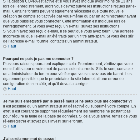
Si la gestion COPPA est active et si vous avez indiqué avoir moins de 13 ans
lors de l’enregistrement, alors vous devrez suivre les instructions reçues par e-
mail. Certains forums peuvent également nécessiter que toute nouvelle
création de compte soit activée par vous-même ou par un administrateur avant
que vous puissiez vous connecter. Cette information est indiquée lors de
l’enregistrement. Si vous avez reçu un e-mail, suivez ses instructions.
Si vous n’avez pas reçu d’e-mail, il se peut que vous ayez fourni une adresse
incorrecte ou que l’e-mail ait été traité par un filtre anti-spam. Si vous êtes sûr
de l’adresse e-mail fournie, contactez un administrateur.
Haut
Pourquoi ne puis-je pas me connecter ?
Plusieurs raisons pourraient expliquer cela. Premièrement, vérifiez que votre
nom d’utilisateur et votre mot de passe soient corrects. S’ils le sont, contactez
un administrateur du forum pour vérifier que vous n’avez pas été banni. Il est
également possible que le propriétaire du site Internet ait une erreur de
configuration de son côté, et qu’il devra la corriger.
Haut
Je me suis enregistré par le passé mais je ne peux plus me connecter ?!
Il est possible qu’un administrateur ait désactivé ou supprimé votre compte. En
effet, il est courant de supprimer régulièrement les membres ne postant pas
pour réduire la taille de la base de données. Si cela vous arrive, tentez de vous
ré-enregistrer et soyez plus investi sur le forum.
Haut
J’ai perdu mon mot de passe !