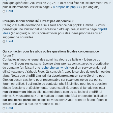
publique générale GNU version 2 (GPL-2.0) et peut être diffusé librement. Pour
plus d’informations, visitez la page «
À propos de phpBB
» (en anglais).
Haut
Pourquoi la fonctionnalité X n’est pas disponible ?
Ce logiciel a été développé et mis sous licence par phpBB Limited. Si vous
pensez qu’une fonctionnalité nécessite d’être ajoutée, visitez la page
phpBB
Ideas
(en anglais) où vous pouvez voter pour des idées proposées ou en
suggérer de nouvelles.
Haut
Qui contacter pour les abus ou les questions légales concernant ce
forum ?
Contactez n’importe lequel des administrateurs de la liste « L’équipe du
forum ». Si vous restez sans réponse alors prenez contact avec le propriétaire
du domaine (en faisant une
recherche sur whois
) ou si un service gratuit est
utilisé (exemple : Yahoo!, Free, f2s.com, etc.), avec le service de gestion ou des
abus. Notez que phpBB Limited
n’a absolument aucun contrôle
et ne peut
être, en aucun cas, tenu pour responsable sur
comment
,
où
ou
par qui
ce
forum est utilisé. Il est inutile de contacter phpBB Limited pour toute question
légale (cessions et désistements, responsabilité, propos diffamatoires, etc.)
non directement liée
au site Internet phpbb.com ou au logiciel phpBB lui-
même. Si vous adressez un e-mail au groupe phpBB à propos de l’utilisation
par une tierce partie
de ce logiciel vous devez vous attendre à une réponse
très courte voire à aucune réponse du tout.
Haut