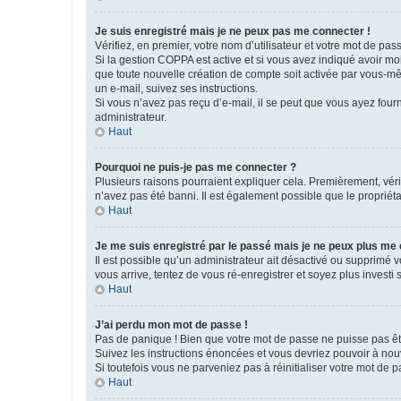
Je suis enregistré mais je ne peux pas me connecter !
Vérifiez, en premier, votre nom d’utilisateur et votre mot de passe.
Si la gestion COPPA est active et si vous avez indiqué avoir mo
que toute nouvelle création de compte soit activée par vous-mê
un e-mail, suivez ses instructions.
Si vous n’avez pas reçu d’e-mail, il se peut que vous ayez fourni
administrateur.
Haut
Pourquoi ne puis-je pas me connecter ?
Plusieurs raisons pourraient expliquer cela. Premièrement, vérif
n’avez pas été banni. Il est également possible que le propriétair
Haut
Je me suis enregistré par le passé mais je ne peux plus me
Il est possible qu’un administrateur ait désactivé ou supprimé 
vous arrive, tentez de vous ré-enregistrer et soyez plus investi s
Haut
J’ai perdu mon mot de passe !
Pas de panique ! Bien que votre mot de passe ne puisse pas être
Suivez les instructions énoncées et vous devriez pouvoir à no
Si toutefois vous ne parveniez pas à réinitialiser votre mot de 
Haut