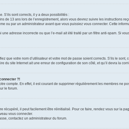
 S’ils sont corrects, il y a deux possibilités :
ins de 13 ans lors de l’enregistrement, alors vous devrez suivre les instructions r
me ou par un administrateur avant que vous puissiez vous connecter. Cette informat
 une adresse incorrecte ou que l’e-mail ait été traité par un filtre anti-spam. Si vou
iez que votre nom d’utilisateur et votre mot de passe soient corrects. S’ils le sont,
e du site Internet ait une erreur de configuration de son côté, et qu’il devra la corri
 connecter ?!
votre compte. En effet, il est courant de supprimer régulièrement les membres ne pos
ur le forum.
 récupéré, il peut facilement être réinitialisé. Pour ce faire, rendez vous sur la p
uveau vous connecter.
passe, contactez un administrateur du forum.