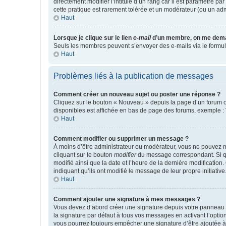
directement modifier l’intitulé d’un rang car il est paramétré p
cette pratique est rarement tolérée et un modérateur (ou un ad
Haut
Lorsque je clique sur le lien
e-mail
d’un membre, on me dema
Seuls les membres peuvent s’envoyer des e-mails via le formulaire
Haut
Problèmes liés à la publication de messages
Comment créer un nouveau sujet ou poster une réponse ?
Cliquez sur le bouton « Nouveau » depuis la page d’un forum ou
disponibles est affichée en bas de page des forums, exemple 
Haut
Comment modifier ou supprimer un message ?
À moins d’être administrateur ou modérateur, vous ne pouvez 
cliquant sur le bouton
modifier
du message correspondant. Si que
modifié ainsi que la date et l’heure de la dernière modificatio
indiquant qu’ils ont modifié le message de leur propre initiat
Haut
Comment ajouter une signature à mes messages ?
Vous devez d’abord créer une signature depuis votre panneau d
la signature par défaut à tous vos messages en activant l’option
vous pourrez toujours empêcher une signature d’être ajoutée