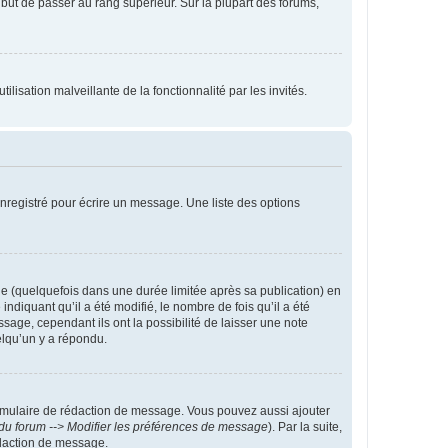
l but de passer au rang supérieur. Sur la plupart des forums,
lisation malveillante de la fonctionnalité par les invités.
nregistré pour écrire un message. Une liste des options
 (quelquefois dans une durée limitée après sa publication) en
iquant qu’il a été modifié, le nombre de fois qu’il a été
sage, cependant ils ont la possibilité de laisser une note
elqu’un y a répondu.
rmulaire de rédaction de message. Vous pouvez aussi ajouter
du forum --> Modifier les préférences de message
). Par la suite,
daction de message.