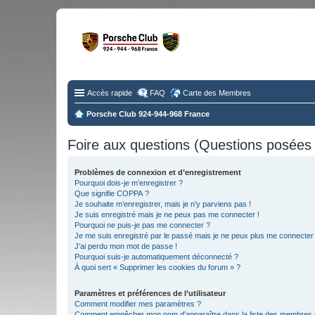
Fo
Disc
Accès rapide
FAQ
Carte des Membres
Porsche Club 924-944-968 France
Foire aux questions (Questions posée
Problèmes de connexion et d’enregistrement
Pourquoi dois-je m’enregistrer ?
Que signifie COPPA ?
Je souhaite m’enregistrer, mais je n’y parviens pas !
Je suis enregistré mais je ne peux pas me connecter !
Pourquoi ne puis-je pas me connecter ?
Je me suis enregistré par le passé mais je ne peux plus me connecter
J’ai perdu mon mot de passe !
Pourquoi suis-je automatiquement déconnecté ?
À quoi sert « Supprimer les cookies du forum » ?
Paramètres et préférences de l’utilisateur
Comment modifier mes paramètres ?
Comment empêcher mon nom d’apparaître dans la liste des membres