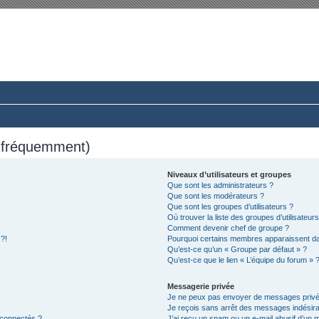
rum du Club 924-944-968 France
ussions paisibles autour d’une même passion.
s fréquemment)
Niveaux d’utilisateurs et groupes
Que sont les administrateurs ?
Que sont les modérateurs ?
Que sont les groupes d’utilisateurs ?
Où trouver la liste des groupes d’utilisateur
Comment devenir chef de groupe ?
 ?!
Pourquoi certains membres apparaissent dan
Qu’est-ce qu’un « Groupe par défaut » ?
Qu’est-ce que le lien « L’équipe du forum » 
Messagerie privée
Je ne peux pas envoyer de messages privé
Je reçois sans arrêt des messages indésira
 connectés ?
J’ai reçu un spam ou un e-mail abusif d’un