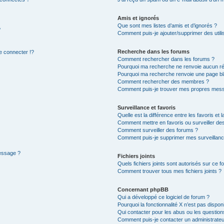
Amis et ignorés
Que sont mes listes d’amis et d’ignorés ?
?
Comment puis-je ajouter/supprimer des utilis
Recherche dans les forums
 connecter !?
Comment rechercher dans les forums ?
Pourquoi ma recherche ne renvoie aucun ré
Pourquoi ma recherche renvoie une page bl
Comment rechercher des membres ?
Comment puis-je trouver mes propres mess
Surveillance et favoris
Quelle est la différence entre les favoris et l
Comment mettre en favoris ou surveiller des
Comment surveiller des forums ?
Comment puis-je supprimer mes surveillanc
message ?
Fichiers joints
Quels fichiers joints sont autorisés sur ce f
Comment trouver tous mes fichiers joints ?
Concernant phpBB
Qui a développé ce logiciel de forum ?
Pourquoi la fonctionnalité X n’est pas dispon
Qui contacter pour les abus ou les questio
Comment puis-je contacter un administrateu