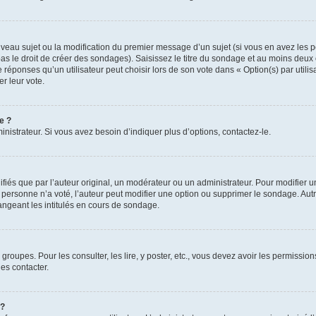
ouveau sujet ou la modification du premier message d’un sujet (si vous en avez les p
 le droit de créer des sondages). Saisissez le titre du sondage et au moins deux o
onses qu’un utilisateur peut choisir lors de son vote dans « Option(s) par utilisat
er leur vote.
e ?
istrateur. Si vous avez besoin d’indiquer plus d’options, contactez-le.
s que par l’auteur original, un modérateur ou un administrateur. Pour modifier u
Si personne n’a voté, l’auteur peut modifier une option ou supprimer le sondage. Au
ngeant les intitulés en cours de sondage.
 groupes. Pour les consulter, les lire, y poster, etc., vous devez avoir les permissi
es contacter.
 ?