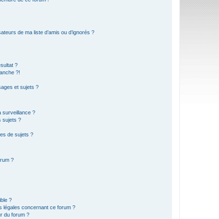
ateurs de ma liste d’amis ou d’ignorés ?
sultat ?
anche ?!
ages et sujets ?
a surveillance ?
 sujets ?
es de sujets ?
orum ?
ible ?
ns légales concernant ce forum ?
r du forum ?