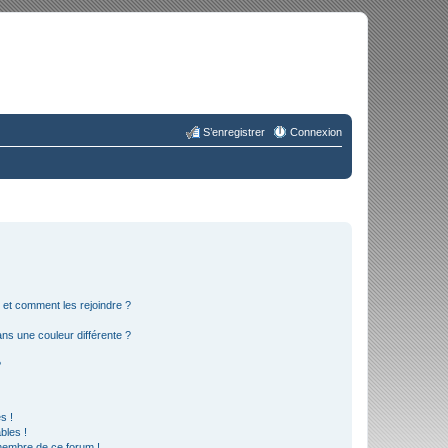
S’enregistrer
Connexion
s et comment les rejoindre ?
s une couleur différente ?
?
s !
bles !
 membre de ce forum !