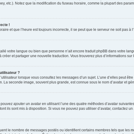
ney, etc.). Notez que la modification du fuseau horaire, comme la plupart des para
ecte !
aire et que l’heure est toujours incorrecte, il se peut que le serveur ne soit pas à
installé votre langue ou bien que personne n’ait encore traduit phpBB dans votre l
s à créer et partager une nouvelle traduction. Vous trouverez plus d’informations sur l
tilisateur ?
utilisateur lorsque vous consultez les messages d’un sujet. L’une d’elles peut êtr
rum. La seconde image, souvent plus grande, est connue sous le nom d’avatar et 
s pouvez ajouter un avatar en utilisant l’une des quatre méthodes d’avatar suivantes 
ont ils sont mis à disposition. Si vous ne pouvez pas utiliser d’avatar, contactez un
iquent le nombre de messages postés ou identifient certains membres tels que les 