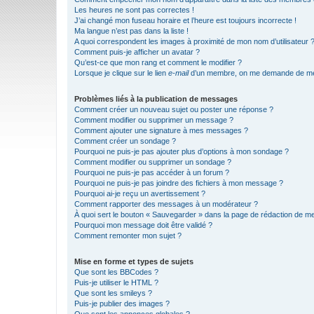
Les heures ne sont pas correctes !
J’ai changé mon fuseau horaire et l’heure est toujours incorrecte !
Ma langue n’est pas dans la liste !
A quoi correspondent les images à proximité de mon nom d’utilisateur 
Comment puis-je afficher un avatar ?
Qu’est-ce que mon rang et comment le modifier ?
Lorsque je clique sur le lien
e-mail
d’un membre, on me demande de me
Problèmes liés à la publication de messages
Comment créer un nouveau sujet ou poster une réponse ?
Comment modifier ou supprimer un message ?
Comment ajouter une signature à mes messages ?
Comment créer un sondage ?
Pourquoi ne puis-je pas ajouter plus d’options à mon sondage ?
Comment modifier ou supprimer un sondage ?
Pourquoi ne puis-je pas accéder à un forum ?
Pourquoi ne puis-je pas joindre des fichiers à mon message ?
Pourquoi ai-je reçu un avertissement ?
Comment rapporter des messages à un modérateur ?
À quoi sert le bouton « Sauvegarder » dans la page de rédaction de 
Pourquoi mon message doit être validé ?
Comment remonter mon sujet ?
Mise en forme et types de sujets
Que sont les BBCodes ?
Puis-je utiliser le HTML ?
Que sont les smileys ?
Puis-je publier des images ?