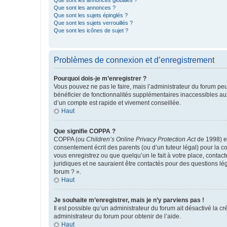
Que sont les annonces globales ?
Que sont les annonces ?
Que sont les sujets épinglés ?
Que sont les sujets verrouillés ?
Que sont les icônes de sujet ?
Problèmes de connexion et d’enregistrement
Pourquoi dois-je m’enregistrer ?
Vous pouvez ne pas le faire, mais l’administrateur du forum peu
bénéficier de fonctionnalités supplémentaires inaccessibles au
d’un compte est rapide et vivement conseillée.
Haut
Que signifie COPPA ?
COPPA (ou
Children’s Online Privacy Protection Act
de 1998) es
consentement écrit des parents (ou d’un tuteur légal) pour la c
vous enregistrez ou que quelqu’un le fait à votre place, contac
juridiques et ne sauraient être contactés pour des questions lé
forum ? ».
Haut
Je souhaite m’enregistrer, mais je n’y parviens pas !
Il est possible qu’un administrateur du forum ait désactivé la c
administrateur du forum pour obtenir de l’aide.
Haut