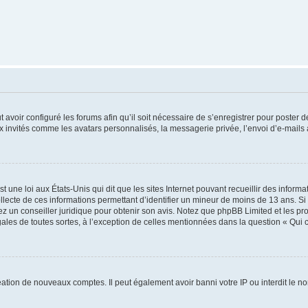
t avoir configuré les forums afin qu’il soit nécessaire de s’enregistrer pour poster
x invités comme les avatars personnalisés, la messagerie privée, l’envoi d’e-mails
t une loi aux États-Unis qui dit que les sites Internet pouvant recueillir des infor
ollecte de ces informations permettant d’identifier un mineur de moins de 13 ans. S
tez un conseiller juridique pour obtenir son avis. Notez que phpBB Limited et les pr
gales de toutes sortes, à l’exception de celles mentionnées dans la question « Qui
réation de nouveaux comptes. Il peut également avoir banni votre IP ou interdit le no