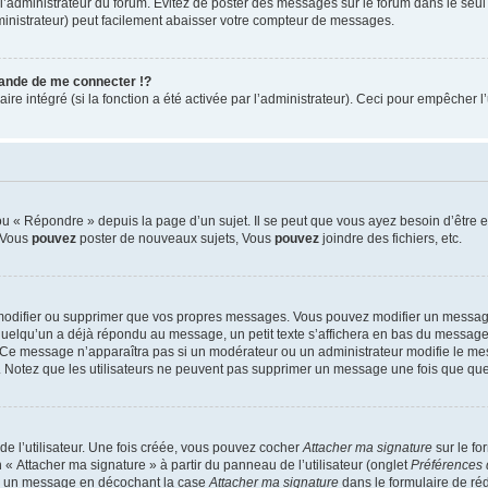
ar l’administrateur du forum. Évitez de poster des messages sur le forum dans le seu
ministrateur) peut facilement abaisser votre compteur de messages.
nde de me connecter !?
 intégré (si la fonction a été activée par l’administrateur). Ceci pour empêcher l’uti
 « Répondre » depuis la page d’un sujet. Il se peut que vous ayez besoin d’être e
: Vous
pouvez
poster de nouveaux sujets, Vous
pouvez
joindre des fichiers, etc.
modifier ou supprimer que vos propres messages. Vous pouvez modifier un message
lqu’un a déjà répondu au message, un petit texte s’affichera en bas du message ind
n. Ce message n’apparaîtra pas si un modérateur ou un administrateur modifie le mes
ive. Notez que les utilisateurs ne peuvent pas supprimer un message une fois que qu
e l’utilisateur. Une fois créée, vous pouvez cocher
Attacher ma signature
sur le fo
 « Attacher ma signature » à partir du panneau de l’utilisateur (onglet
Préférences 
 à un message en décochant la case
Attacher ma signature
dans le formulaire de ré