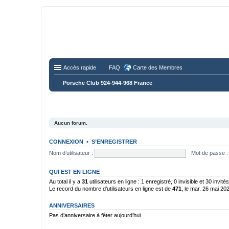
Fo
Disc
Accès rapide
FAQ
Carte des Membres
Porsche Club 924-944-968 France
Aucun forum.
CONNEXION
•
S’ENREGISTRER
Nom d’utilisateur :
Mot de passe :
QUI EST EN LIGNE
Au total il y a
31
utilisateurs en ligne : 1 enregistré, 0 invisible et 30 invi
Le record du nombre d’utilisateurs en ligne est de
471
, le mar. 26 mai 20
ANNIVERSAIRES
Pas d’anniversaire à fêter aujourd’hui