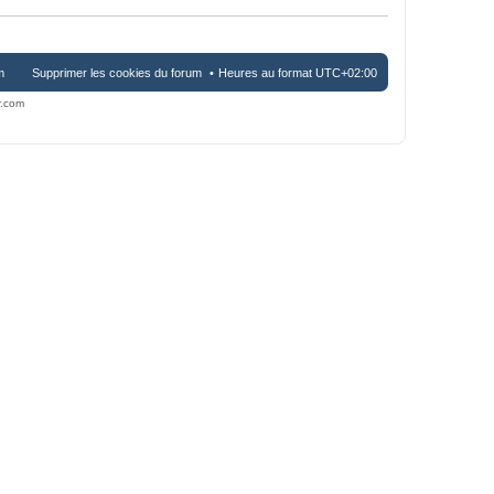
m
Supprimer les cookies du forum
Heures au format
UTC+02:00
r.com