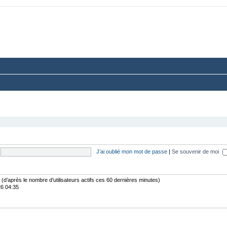
rum du Club 924-944-968 France
ussions paisibles autour d’une même passion.
J’ai oublié mon mot de passe
|
Se souvenir de moi
tés (d’après le nombre d’utilisateurs actifs ces 60 dernières minutes)
26 04:35