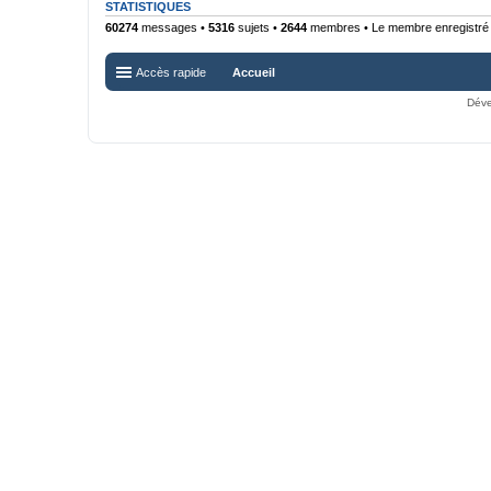
STATISTIQUES
60274
messages •
5316
sujets •
2644
membres • Le membre enregistré l
Accès rapide
Accueil
Déve