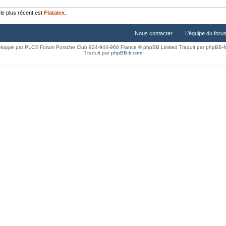
e plus récent est
Flatalex
.
Nous contacter
L’équipe du foru
loppé par PLC® Forum Porsche Club 924-944-968 France © phpBB Limited Traduit par phpBB-f
Traduit par
phpBB-fr.com