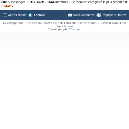
60295
messages •
5317
sujets •
2644
membres • Le membre enregistré le plus récent est
Flatalex
.
Accès rapide
Accueil
Nous contacter
L’équipe du forum
Développé par PLC® Forum Porsche Club 924-944-968 France © phpBB Limited Traduit par
phpBB-fr.com
Traduit par
phpBB-fr.com