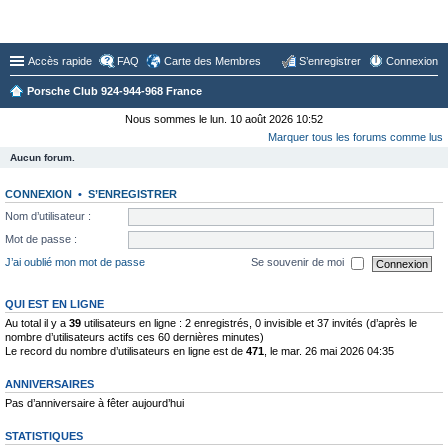
Forum du Club 924-944-968 France
Accès rapide
FAQ
Carte des Membres
S’enregistrer
Connexion
Porsche Club 924-944-968 France
Nous sommes le lun. 10 août 2026 10:52
Marquer tous les forums comme lus
Aucun forum.
CONNEXION
•
S’ENREGISTRER
Nom d’utilisateur :
Mot de passe :
J’ai oublié mon mot de passe
Se souvenir de moi
QUI EST EN LIGNE
Au total il y a
39
utilisateurs en ligne : 2 enregistrés, 0 invisible et 37 invités (d’après le
nombre d’utilisateurs actifs ces 60 dernières minutes)
Le record du nombre d’utilisateurs en ligne est de
471
, le mar. 26 mai 2026 04:35
ANNIVERSAIRES
Pas d’anniversaire à fêter aujourd’hui
STATISTIQUES