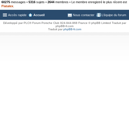
60275
messages •
5316
sujets •
2644
membres • Le membre enregistré le plus récent est
Flatalex
.
Accès rapide
Accueil
Nous contacter
L’équipe du forum
Développé par PLC® Forum Porsche Club 924-944-968 France © phpBB Limited Traduit par
phpBB-fr.com
Traduit par
phpBB-fr.com