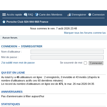
Forum du Club 924-944-968 France
Accès rapide
FAQ
Carte des Membres
S’enregistrer
Connexion
Porsche Club 924-944-968 France
Nous sommes le ven. 7 août 2026 23:48
Marquer tous les forums comme lus
Aucun forum.
CONNEXION
•
S’ENREGISTRER
Nom d’utilisateur :
Mot de passe :
J’ai oublié mon mot de passe
Se souvenir de moi
QUI EST EN LIGNE
Au total il y a
45
utilisateurs en ligne : 2 enregistrés, 0 invisible et 43 invités (d’après le
nombre d’utilisateurs actifs ces 60 dernières minutes)
Le record du nombre d’utilisateurs en ligne est de
471
, le mar. 26 mai 2026 04:35
ANNIVERSAIRES
Pas d’anniversaire à fêter aujourd’hui
STATISTIQUES