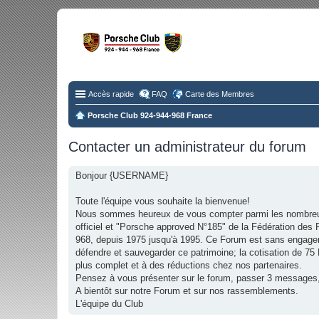
Fo
Disc
Accès rapide
FAQ
Carte des Membres
Porsche Club 924-944-968 France
Contacter un administrateur du forum
Bonjour {USERNAME}
Toute l'équipe vous souhaite la bienvenue!
Nous sommes heureux de vous compter parmi les nombreu
officiel et "Porsche approved N°185" de la Fédération d
968, depuis 1975 jusqu'à 1995. Ce Forum est sans engage
défendre et sauvegarder ce patrimoine; la cotisation de 7
plus complet et à des réductions chez nos partenaires.
Pensez à vous présenter sur le forum, passer 3 messages,
A bientôt sur notre Forum et sur nos rassemblements.
L'équipe du Club