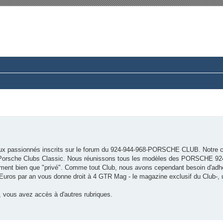
rum du Club 924-944-968 France
ussions paisibles autour d’une même passion.
x passionnés inscrits sur le forum du 924-944-968-PORSCHE CLUB. Notre c
es Porsche Clubs Classic. Nous réunissons tous les modèles des PORSCHE 92
ment bien que "privé". Comme tout Club, nous avons cependant besoin d'adh
5 Euros par an vous donne droit à 4 GTR Mag - le magazine exclusif du Club-,
 vous avez accès à d'autres rubriques.