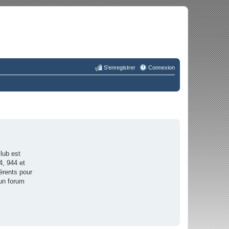
S’enregistrer
Connexion
lub est
4, 944 et
érents pour
 un forum