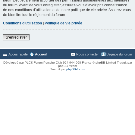
forum peut également accorder des permissions additionnelles aux membres
du forum. Avant de vous enregistrer, assurez-vous d’avoir pris connaissance
de nos conditions d’utilisation et de notre politique de vie privée. Assurez-vous
de bien lire tout le règlement du forum.
Conditions d’utilisation
|
Politique de vie privée
S’enregistrer
Accès rapide
Accueil
Nous contacter
L’équipe du forum
Développé par PLC® Forum Porsche Club 924-944-968 France © phpBB Limited Traduit par
phpBB-fr.com
Traduit par
phpBB-fr.com