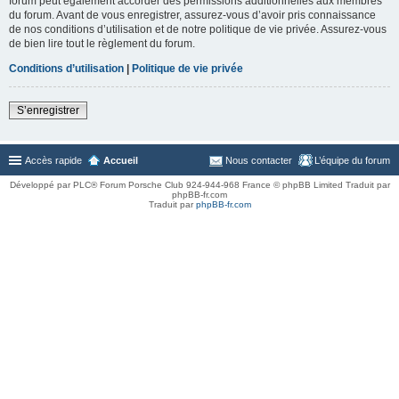
forum peut également accorder des permissions additionnelles aux membres
du forum. Avant de vous enregistrer, assurez-vous d’avoir pris connaissance
de nos conditions d’utilisation et de notre politique de vie privée. Assurez-vous
de bien lire tout le règlement du forum.
Conditions d’utilisation
|
Politique de vie privée
S’enregistrer
Accès rapide
Accueil
Nous contacter
L’équipe du forum
Développé par PLC® Forum Porsche Club 924-944-968 France © phpBB Limited Traduit par
phpBB-fr.com
Traduit par
phpBB-fr.com