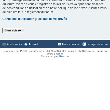
forum peut également accorder des permissions additionnelles aux membres
du forum. Avant de vous enregistrer, assurez-vous d’avoir pris connaissance
de nos conditions d’utilisation et de notre politique de vie privée. Assurez-vous
de bien lire tout le règlement du forum.
Conditions d’utilisation
|
Politique de vie privée
S’enregistrer
Accès rapide
Accueil
Nous contacter
L’équipe du forum
Développé par PLC® Forum Porsche Club 924-944-968 France © phpBB Limited Traduit par
phpBB-fr.com
Traduit par
phpBB-fr.com