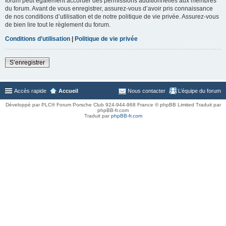
forum peut également accorder des permissions additionnelles aux membres
du forum. Avant de vous enregistrer, assurez-vous d’avoir pris connaissance
de nos conditions d’utilisation et de notre politique de vie privée. Assurez-vous
de bien lire tout le règlement du forum.
Conditions d’utilisation
|
Politique de vie privée
S’enregistrer
Accès rapide
Accueil
Nous contacter
L’équipe du forum
Développé par PLC® Forum Porsche Club 924-944-968 France © phpBB Limited Traduit par
phpBB-fr.com
Traduit par
phpBB-fr.com