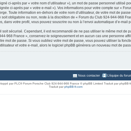
gné ci-après par « votre nom d’utilisateur »), un mot de passe personnel utilisé po
ignée ci-après par « votre e-mail »). Vos informations pour votre compte sur « Fo
rge. Toute information en-dehors de votre nom d’utilisateur, de votre mot de passe
 soit obligatoire ou non, reste à la discrétion de « Forum du Club 924-944-968 Fra
, dans votre profil, vous pouvez souscrire ou non à l’envoi automatique d’e-mail pa
l soit sécurisé. Cependant, il est recommandé de ne pas utiliser le même mot de pas
-944-968 France », conservez-le soigneusement et en aucun cas une personne aff
e mot de passe. Si vous oubliez votre mot de passe, vous pouvez utiliser la fonctio
lisateur et votre e-mail, alors le logiciel phpBB générera un nouveau mot de pass
Nous contacter
L’équipe du foru
loppé par PLC® Forum Porsche Club 924-944-968 France © phpBB Limited Traduit par phpBB-f
Traduit par
phpBB-fr.com