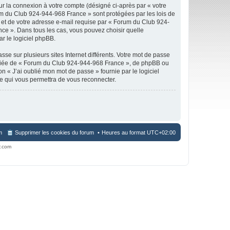
ur la connexion à votre compte (désigné ci-après par « votre
rum du Club 924-944-968 France » sont protégées par les lois de
 et de votre adresse e-mail requise par « Forum du Club 924-
nce ». Dans tous les cas, vous pouvez choisir quelle
r le logiciel phpBB.
se sur plusieurs sites Internet différents. Votre mot de passe
iliée de « Forum du Club 924-944-968 France », de phpBB ou
n « J’ai oublié mon mot de passe » fournie par le logiciel
e qui vous permettra de vous reconnecter.
m
Supprimer les cookies du forum
Heures au format
UTC+02:00
r.com