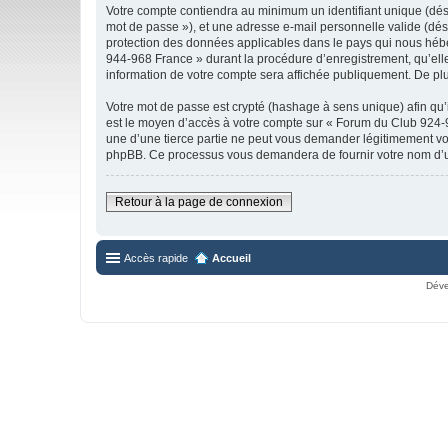
Votre compte contiendra au minimum un identifiant unique (dési
mot de passe »), et une adresse e-mail personnelle valide (dés
protection des données applicables dans le pays qui nous hébe
944-968 France » durant la procédure d’enregistrement, qu’elle
information de votre compte sera affichée publiquement. De plus
Votre mot de passe est crypté (hashage à sens unique) afin qu’i
est le moyen d’accès à votre compte sur « Forum du Club 924
une d’une tierce partie ne peut vous demander légitimement votr
phpBB. Ce processus vous demandera de fournir votre nom d’uti
Retour à la page de connexion
Accès rapide
Accueil
Déve