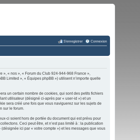
S’enregistrer
Connexion
tre », « nos », « Forum du Club 924-944-968 France »,
pBB Limited », « Équipes phpBB ») utilisent n’importe quelle
a un certain nombre de cookies, qui sont des petits fichiers
nt utilisateur (désigné ci-après par « user-id ») et un
okie sera créé une fois que vous naviguerez sur les sujets de
n sur le forum.
ux-ci soient hors de portée du document qui est prévu pour
ectons. Ceci peut être, et n’est pas limité à : la publication
» (désignée ici par « votre compte ») et les messages que vous