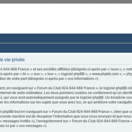
rum du Club 924-944-968 France
ussions paisibles autour d’une même passion.
e vie privée
-944-968 France » et ses sociétés affiliées (désignés ci-après par « nous », « no
-après par « ils », « eux », « leur », « logiciel phpBB », « www.phpbb.com », « ph
tion de votre part (désignée ci-après par « vos informations »).
nt, en naviguant sur « Forum du Club 924-944-968 France », le logiciel phpBB créer
nternet de votre ordinateur. Les deux premiers cookies ne contiennent qu’un identifia
d »), qui vous sont automatiquement assignés par le logiciel phpBB. Un troisième co
r les informations sur les sujets que vous avez lus, ce qui améliore votre navigatio
l phpBB tout en naviguant sur « Forum du Club 924-944-968 France », bien que ce
conde manière est de récupérer l’information que vous nous envoyez et que nous coll
r « messages invités »), l’enregistrement sur « Forum du Club 924-944-968 France 
nés ici par « vos messages »).