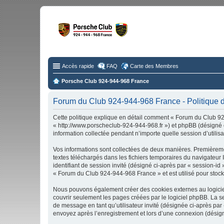
Fo
Disc
Accès rapide
FAQ
Carte des Membres
Porsche Club 924-944-968 France
Forum du Club 924-944-968 France - Politique d
Cette politique explique en détail comment « Forum du Club 924
« http://www.porscheclub-924-944-968.fr ») et phpBB (désigné ci
information collectée pendant n’importe quelle session d’utilisa
Vos informations sont collectées de deux manières. Premièreme
textes téléchargés dans les fichiers temporaires du navigateur I
identifiant de session invité (désigné ci-après par « session-i
« Forum du Club 924-944-968 France » et est utilisé pour stocke
Nous pouvons également créer des cookies externes au logicie
couvrir seulement les pages créées par le logiciel phpBB. La se
de message en tant qu’utilisateur invité (désignée ci-après pa
envoyez après l’enregistrement et lors d’une connexion (désig