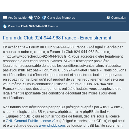
Forum du Club 924-944-968 France
Accès rapide
FAQ
Carte des Membres
Connexion
Porsche Club 924-944-968 France
Forum du Club 924-944-968 France - Enregistrement
En accédant à « Forum du Club 924-944-968 France » (désigné ci-après par
« nous », « notre », « nos », « Forum du Club 924-944-968 France »,
« http://www.porscheclub-924-944-968.fr »), vous acceptez d’être légalement
responsable des conditions suivantes. Si vous n’acceptez pas d’être
légalement responsable de toutes les conditions suivantes, alors n’accédez
pas et/ou n’utilisez pas « Forum du Club 924-944-968 France ». Nous pouvons
modifier celles-ci à n’importe quel moment et nous ferons tout pour que vous
en soyez informé, bien qu’il soit prudent de vérifier régulièrement celles-ci par
vous-même. Si vous continuez d’utiliser « Forum du Club 924-944-968
France » alors que des changements ont été effectués, vous acceptez d’être
légalement responsable des conditions découlant des mises à jour et/ou
modifications.
Nos forums sont développés par phpBB (désigné ci-après par « ils », « eux »,
« leur », « logiciel phpBB », « www.phpbb.com », « phpBB Limited »,
« Équipes phpBB ») qui est un script libre de forum, déclaré sous la licence
«
GNU General Public License v2
» (désigné ci-après par « GPL ») et qui peut
être téléchargé depuis
www.phpbb.com
. Le logiciel phpBB facilite seulement