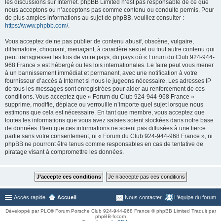
les discussions sur Internet. phpBB Limited n’est pas responsable de ce que
nous acceptons ou n’acceptons pas comme contenu ou conduite permis. Pour
de plus amples informations au sujet de phpBB, veuillez consulter :
https://www.phpbb.com/
.
Vous acceptez de ne pas publier de contenu abusif, obscène, vulgaire,
diffamatoire, choquant, menaçant, à caractère sexuel ou tout autre contenu qui
peut transgresser les lois de votre pays, du pays où « Forum du Club 924-944-
968 France » est hébergé ou les lois internationales. Le faire peut vous mener
à un bannissement immédiat et permanent, avec une notification à votre
fournisseur d’accès à Internet si nous le jugeons nécessaire. Les adresses IP
de tous les messages sont enregistrées pour aider au renforcement de ces
conditions. Vous acceptez que « Forum du Club 924-944-968 France »
supprime, modifie, déplace ou verrouille n’importe quel sujet lorsque nous
estimons que cela est nécessaire. En tant que membre, vous acceptez que
toutes les informations que vous avez saisies soient stockées dans notre base
de données. Bien que ces informations ne soient pas diffusées à une tierce
partie sans votre consentement, ni « Forum du Club 924-944-968 France », ni
phpBB ne pourront être tenus comme responsables en cas de tentative de
piratage visant à compromettre les données.
Accès rapide
Accueil
Nous contacter
L’équipe du forum
Développé par PLC® Forum Porsche Club 924-944-968 France © phpBB Limited Traduit par
phpBB-fr.com