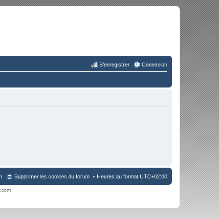
S’enregistrer
Connexion
m
Supprimer les cookies du forum
Heures au format
UTC+02:00
r.com