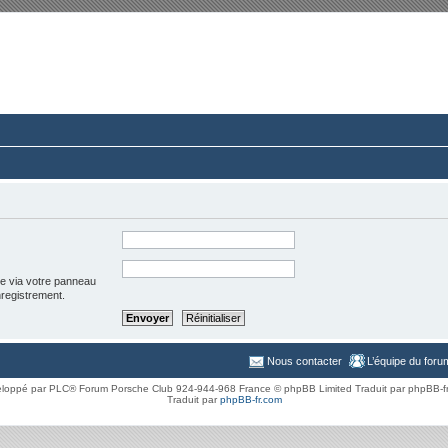
rum du Club 924-944-968 France
ussions paisibles autour d’une même passion.
ée via votre panneau
enregistrement.
Nous contacter
L’équipe du foru
loppé par PLC® Forum Porsche Club 924-944-968 France © phpBB Limited Traduit par phpBB-f
Traduit par
phpBB-fr.com