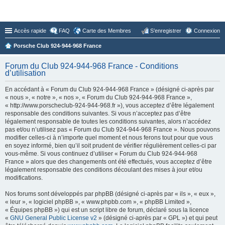
Forum du Club 924-944-968 France
Accès rapide
FAQ
Carte des Membres
S’enregistrer
Connexion
Porsche Club 924-944-968 France
Forum du Club 924-944-968 France - Conditions
d’utilisation
En accédant à « Forum du Club 924-944-968 France » (désigné ci-après par
« nous », « notre », « nos », « Forum du Club 924-944-968 France »,
« http://www.porscheclub-924-944-968.fr »), vous acceptez d’être légalement
responsable des conditions suivantes. Si vous n’acceptez pas d’être
légalement responsable de toutes les conditions suivantes, alors n’accédez
pas et/ou n’utilisez pas « Forum du Club 924-944-968 France ». Nous pouvons
modifier celles-ci à n’importe quel moment et nous ferons tout pour que vous
en soyez informé, bien qu’il soit prudent de vérifier régulièrement celles-ci par
vous-même. Si vous continuez d’utiliser « Forum du Club 924-944-968
France » alors que des changements ont été effectués, vous acceptez d’être
légalement responsable des conditions découlant des mises à jour et/ou
modifications.
Nos forums sont développés par phpBB (désigné ci-après par « ils », « eux »,
« leur », « logiciel phpBB », « www.phpbb.com », « phpBB Limited »,
« Équipes phpBB ») qui est un script libre de forum, déclaré sous la licence
«
GNU General Public License v2
» (désigné ci-après par « GPL ») et qui peut