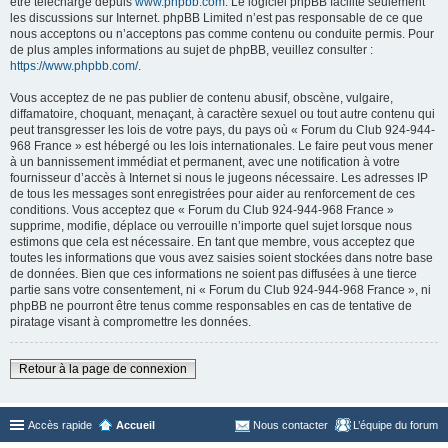
être téléchargé depuis
www.phpbb.com
. Le logiciel phpBB facilite seulement
les discussions sur Internet. phpBB Limited n’est pas responsable de ce que
nous acceptons ou n’acceptons pas comme contenu ou conduite permis. Pour
de plus amples informations au sujet de phpBB, veuillez consulter :
https://www.phpbb.com/
.
Vous acceptez de ne pas publier de contenu abusif, obscène, vulgaire,
diffamatoire, choquant, menaçant, à caractère sexuel ou tout autre contenu qui
peut transgresser les lois de votre pays, du pays où « Forum du Club 924-944-
968 France » est hébergé ou les lois internationales. Le faire peut vous mener
à un bannissement immédiat et permanent, avec une notification à votre
fournisseur d’accès à Internet si nous le jugeons nécessaire. Les adresses IP
de tous les messages sont enregistrées pour aider au renforcement de ces
conditions. Vous acceptez que « Forum du Club 924-944-968 France »
supprime, modifie, déplace ou verrouille n’importe quel sujet lorsque nous
estimons que cela est nécessaire. En tant que membre, vous acceptez que
toutes les informations que vous avez saisies soient stockées dans notre base
de données. Bien que ces informations ne soient pas diffusées à une tierce
partie sans votre consentement, ni « Forum du Club 924-944-968 France », ni
phpBB ne pourront être tenus comme responsables en cas de tentative de
piratage visant à compromettre les données.
Retour à la page de connexion
Accès rapide
Accueil
Nous contacter
L’équipe du forum