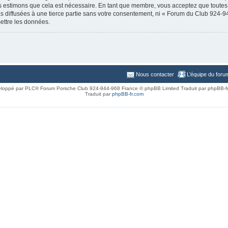
us estimons que cela est nécessaire. En tant que membre, vous acceptez que toutes
s diffusées à une tierce partie sans votre consentement, ni « Forum du Club 924-
ettre les données.
Nous contacter
L’équipe du foru
loppé par PLC® Forum Porsche Club 924-944-968 France © phpBB Limited Traduit par phpBB-f
Traduit par
phpBB-fr.com