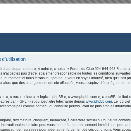
rum du Club 924-944-968 France
ussions paisibles autour d’une même passion.
d’utilisation
ci-après par « nous », « notre », « nos », « Forum du Club 924-944-968 France »,
s n’acceptez pas d’être légalement responsable de toutes les conditions suivantes,
quel moment et nous ferons tout pour que vous en soyez informé, bien qu’il soit pr
» alors que des changements ont été effectués, vous acceptez d’être légalement r
ls », « eux », « leur », « logiciel phpBB », « www.phpbb.com », « phpBB Limited »,
-après par « GPL ») et qui peut être téléchargé depuis
www.phpbb.com
. Le logicie
acceptons pas comme contenu ou conduite permis. Pour de plus amples informations
lgaire, diffamatoire, choquant, menaçant, à caractère sexuel ou tout autre contenu 
nternationales. Le faire peut vous mener à un bannissement immédiat et permanent,
essages sont enregistrées pour aider au renforcement de ces conditions. Vous ac