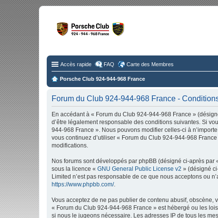
Fo
Disc
Accès rapide
FAQ
Carte des Membres
Porsche Club 924-944-968 France
Forum du Club 924-944-968 France - Conditions 
En accédant à « Forum du Club 924-944-968 France » (désigné 
d’être légalement responsable des conditions suivantes. Si vou
944-968 France ». Nous pouvons modifier celles-ci à n’importe 
vous continuez d’utiliser « Forum du Club 924-944-968 France 
modifications.
Nos forums sont développés par phpBB (désigné ci-après par « i
sous la licence «
GNU General Public License v2
» (désigné ci
Limited n’est pas responsable de ce que nous acceptons ou n’
https://www.phpbb.com/
.
Vous acceptez de ne pas publier de contenu abusif, obscène, vu
« Forum du Club 924-944-968 France » est hébergé ou les lois i
si nous le jugeons nécessaire. Les adresses IP de tous les m