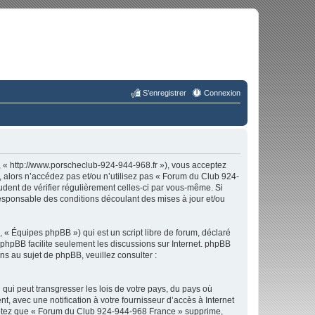
S’enregistrer
Connexion
 « http://www.porscheclub-924-944-968.fr »), vous acceptez
 alors n’accédez pas et/ou n’utilisez pas « Forum du Club 924-
udent de vérifier régulièrement celles-ci par vous-même. Si
esponsable des conditions découlant des mises à jour et/ou
 « Équipes phpBB ») qui est un script libre de forum, déclaré
l phpBB facilite seulement les discussions sur Internet. phpBB
 au sujet de phpBB, veuillez consulter :
qui peut transgresser les lois de votre pays, du pays où
 avec une notification à votre fournisseur d’accès à Internet
ceptez que « Forum du Club 924-944-968 France » supprime,