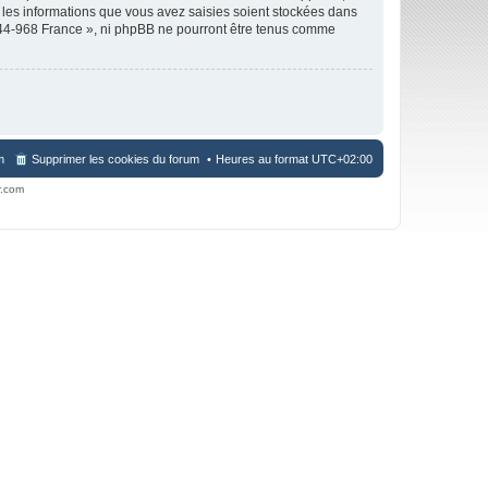
 les informations que vous avez saisies soient stockées dans
944-968 France », ni phpBB ne pourront être tenus comme
m
Supprimer les cookies du forum
Heures au format
UTC+02:00
r.com