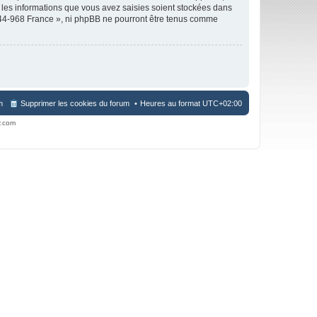
 les informations que vous avez saisies soient stockées dans
944-968 France », ni phpBB ne pourront être tenus comme
m
Supprimer les cookies du forum
Heures au format
UTC+02:00
r.com