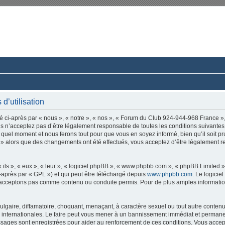
rum du Club 924-944-968 France
ussions paisibles autour d’une même passion.
d’utilisation
ci-après par « nous », « notre », « nos », « Forum du Club 924-944-968 France »,
s n’acceptez pas d’être légalement responsable de toutes les conditions suivantes,
quel moment et nous ferons tout pour que vous en soyez informé, bien qu’il soit pr
» alors que des changements ont été effectués, vous acceptez d’être légalement r
ls », « eux », « leur », « logiciel phpBB », « www.phpbb.com », « phpBB Limited »,
-après par « GPL ») et qui peut être téléchargé depuis
www.phpbb.com
. Le logicie
acceptons pas comme contenu ou conduite permis. Pour de plus amples informations
lgaire, diffamatoire, choquant, menaçant, à caractère sexuel ou tout autre contenu 
nternationales. Le faire peut vous mener à un bannissement immédiat et permanent,
essages sont enregistrées pour aider au renforcement de ces conditions. Vous ac