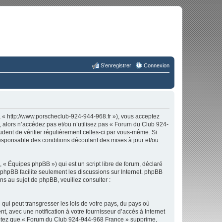
S’enregistrer
Connexion
 « http://www.porscheclub-924-944-968.fr »), vous acceptez
 alors n’accédez pas et/ou n’utilisez pas « Forum du Club 924-
udent de vérifier régulièrement celles-ci par vous-même. Si
esponsable des conditions découlant des mises à jour et/ou
 « Équipes phpBB ») qui est un script libre de forum, déclaré
l phpBB facilite seulement les discussions sur Internet. phpBB
 au sujet de phpBB, veuillez consulter :
qui peut transgresser les lois de votre pays, du pays où
 avec une notification à votre fournisseur d’accès à Internet
ceptez que « Forum du Club 924-944-968 France » supprime,