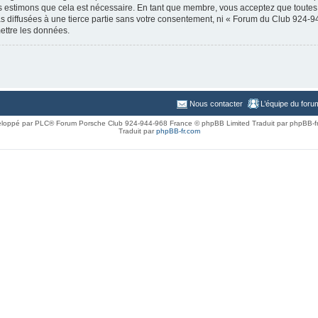
us estimons que cela est nécessaire. En tant que membre, vous acceptez que toutes
s diffusées à une tierce partie sans votre consentement, ni « Forum du Club 924-
ettre les données.
Nous contacter
L’équipe du foru
loppé par PLC® Forum Porsche Club 924-944-968 France © phpBB Limited Traduit par phpBB-f
Traduit par
phpBB-fr.com