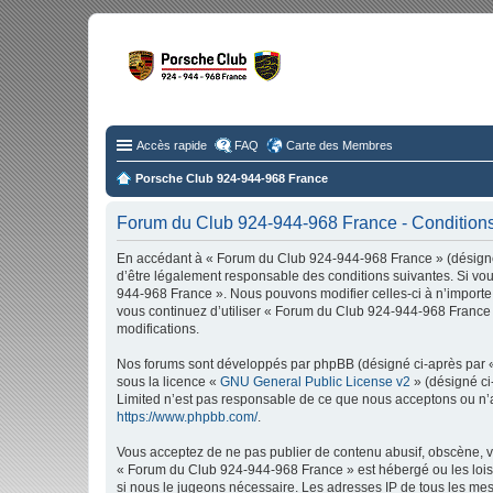
Fo
Disc
Accès rapide
FAQ
Carte des Membres
Porsche Club 924-944-968 France
Forum du Club 924-944-968 France - Conditions 
En accédant à « Forum du Club 924-944-968 France » (désigné 
d’être légalement responsable des conditions suivantes. Si vou
944-968 France ». Nous pouvons modifier celles-ci à n’importe 
vous continuez d’utiliser « Forum du Club 924-944-968 France 
modifications.
Nos forums sont développés par phpBB (désigné ci-après par « i
sous la licence «
GNU General Public License v2
» (désigné ci
Limited n’est pas responsable de ce que nous acceptons ou n’
https://www.phpbb.com/
.
Vous acceptez de ne pas publier de contenu abusif, obscène, vu
« Forum du Club 924-944-968 France » est hébergé ou les lois i
si nous le jugeons nécessaire. Les adresses IP de tous les m